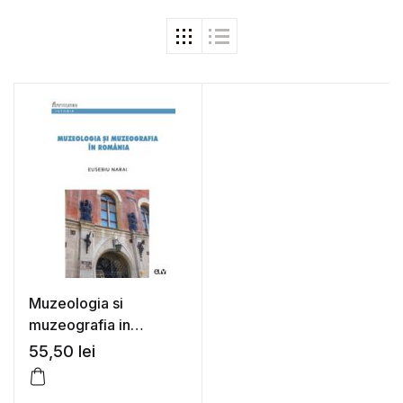
Muzeologia si
muzeografia in
Romania – Eusebiu
55,50
lei
Narai