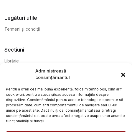
Legături utile
Termeni și condiții
Secțiuni
Librărie
Administrează
Anticariat
consimțământul
Editură
Pentru a oferi cea mai bună experiență, folosim tehnologii, cum ar fi
cookie-uri, pentru a stoca și/sau accesa informațiile despre
dispozitive. Consimțământul pentru aceste tehnologii ne permite să
procesăm date, cum ar fi comportamentul de navigare sau ID-uri
unice pe acest site. Dacă nu îți dai consimțământul sau îți retragi
consimțământul dat poate avea afecte negative asupra unor anumite
funcționalități și funcții.
@ Librăria Arcana. Toate drepturile rezervate. Site creat de
Focalizat
și
Paul Wagner