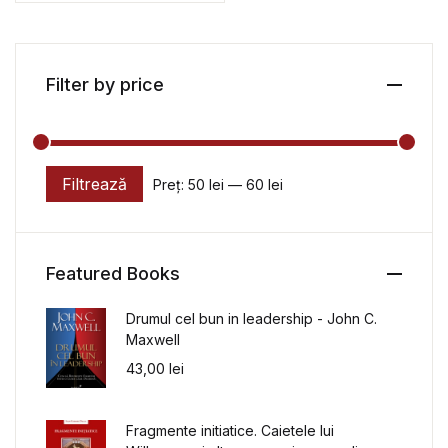
Filter by price
Filtrează
Preț:
50 lei
—
60 lei
Preț minim
Preț maxim
Featured Books
Drumul cel bun in leadership - John C.
Maxwell
43,00
lei
Fragmente initiatice. Caietele lui