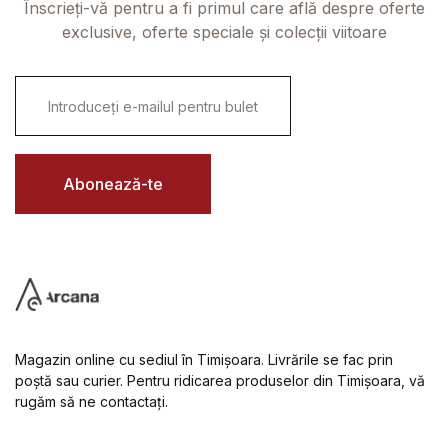
Înscrieți-vă pentru a fi primul care află despre oferte
exclusive, oferte speciale și colecții viitoare
E
m
a
i
l
*
Abonează-te
Magazin online cu sediul în Timișoara. Livrările se fac prin
poștă sau curier. Pentru ridicarea produselor din Timișoara, vă
rugăm să ne contactați.