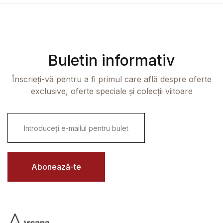
Buletin informativ
Înscrieți-vă pentru a fi primul care află despre oferte
exclusive, oferte speciale și colecții viitoare
E
m
a
i
l
*
Abonează-te