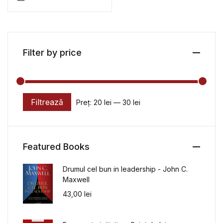
Filter by price
Filtrează
Preț:
20 lei
—
30 lei
Preț minim
Preț maxim
Featured Books
Drumul cel bun in leadership - John C.
Maxwell
43,00
lei