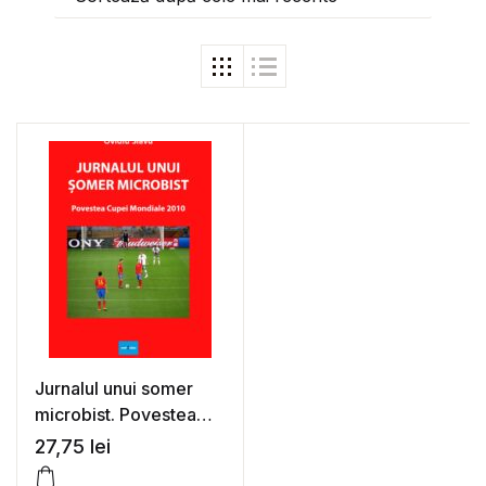
Jurnalul unui somer
microbist. Povestea
Cupei Mondiale 2010 –
27,75
lei
Ovidiu Slavu