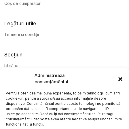
Coș de cumpărături
Legături utile
Termeni și condiții
Secțiuni
Librărie
Administrează
Anticariat
consimțământul
Editură
Pentru a oferi cea mai bună experiență, folosim tehnologii, cum ar fi
cookie-uri, pentru a stoca și/sau accesa informațiile despre
dispozitive. Consimțământul pentru aceste tehnologii ne permite să
procesăm date, cum ar fi comportamentul de navigare sau ID-uri
unice pe acest site. Dacă nu îți dai consimțământul sau îți retragi
consimțământul dat poate avea afecte negative asupra unor anumite
funcționalități și funcții.
@ Librăria Arcana. Toate drepturile rezervate. Site creat de