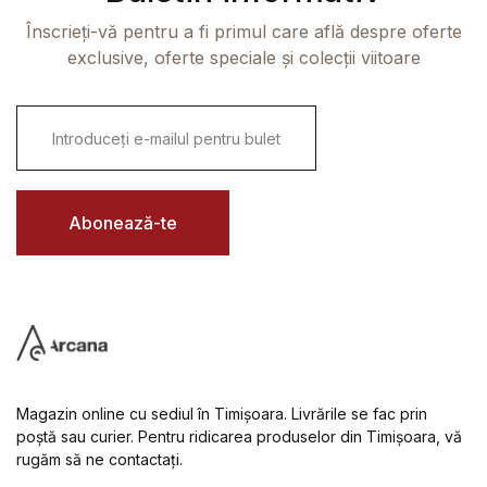
Înscrieți-vă pentru a fi primul care află despre oferte
exclusive, oferte speciale și colecții viitoare
E
m
a
i
l
*
Abonează-te
Magazin online cu sediul în Timișoara. Livrările se fac prin
poștă sau curier. Pentru ridicarea produselor din Timișoara, vă
rugăm să ne contactați.