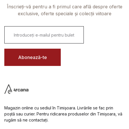
Înscrieți-vă pentru a fi primul care află despre oferte
exclusive, oferte speciale și colecții viitoare
E
m
a
i
l
*
Abonează-te
Magazin online cu sediul în Timișoara. Livrările se fac prin
poștă sau curier. Pentru ridicarea produselor din Timișoara, vă
rugăm să ne contactați.