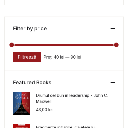
Filter by price
Filtrează
Preț:
40 lei
—
90 lei
Preț minim
Preț maxim
Featured Books
Drumul cel bun in leadership - John C.
Maxwell
43,00
lei
Fragmente initiatice. Caietele lui