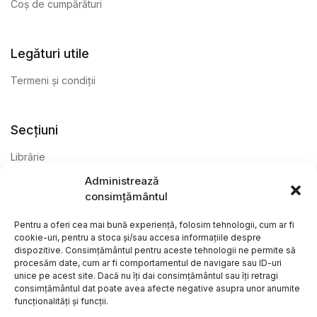
Coș de cumpărături
Legături utile
Termeni și condiții
Secțiuni
Librărie
Administrează
Anticariat
consimțământul
Editură
Pentru a oferi cea mai bună experiență, folosim tehnologii, cum ar fi
cookie-uri, pentru a stoca și/sau accesa informațiile despre
dispozitive. Consimțământul pentru aceste tehnologii ne permite să
procesăm date, cum ar fi comportamentul de navigare sau ID-uri
unice pe acest site. Dacă nu îți dai consimțământul sau îți retragi
consimțământul dat poate avea afecte negative asupra unor anumite
funcționalități și funcții.
@ Librăria Arcana. Toate drepturile rezervate. Site creat de