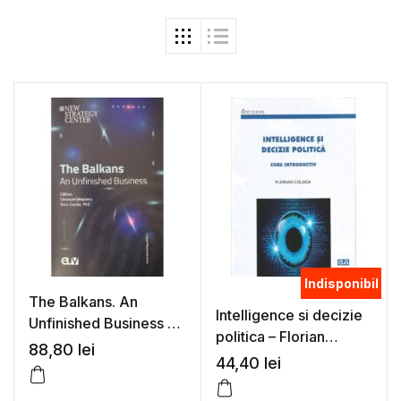
Indisponibil
The Balkans. An
Intelligence si decizie
Unfinished Business –
politica – Florian
Gheorghe Magheru,
88,80
lei
Coldea
44,40
lei
Doru Costea, PhD (Ed.)