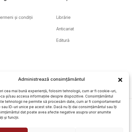
ermeni și condiții
Librărie
Anticariat
Editură
Administrează consimțământul
eri cea mai bună experiență, folosim tehnologii, cum ar fi cookie-uri,
oca și/sau accesa informațiile despre dispozitive. Consimțământul
te tehnologii ne permite să procesăm date, cum ar fi comportamentul
sau ID-uri unice pe acest site. Dacă nu îți dai consimțământul sau îți
simțământul dat poate avea afecte negative asupra unor anumite
ți și funcții.