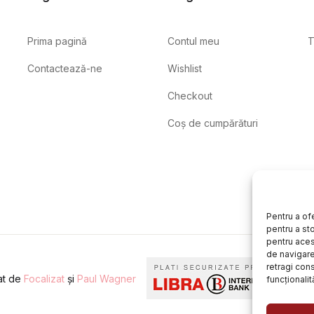
Prima pagină
Contul meu
T
Contactează-ne
Wishlist
Checkout
Coș de cumpărături
Pentru a of
pentru a st
pentru aces
de navigare 
retragi con
eat de
Focalizat
și
Paul Wagner
funcționalită