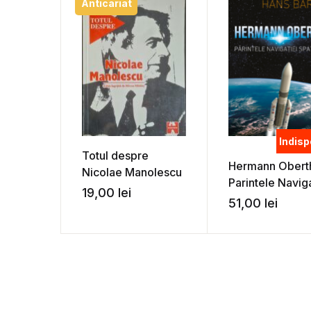
Anticariat
Indisp
Totul despre
Hermann Obert
Nicolae Manolescu
Parintele Naviga
19,00
lei
Spatiale – Hans
51,00
lei
Barth