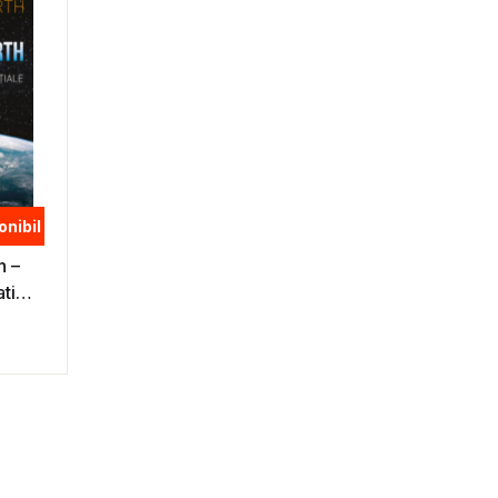
onibil
h –
tiei