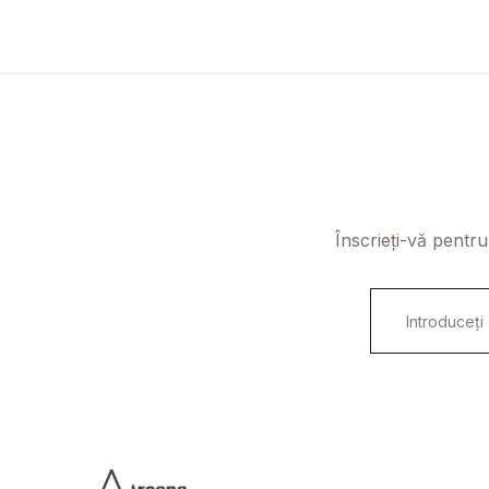
Înscrieți-vă pentru
E
m
a
i
l
*