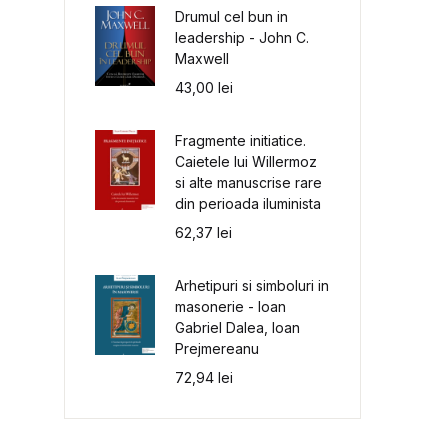
Drumul cel bun in
leadership - John C.
Maxwell
43,00
lei
Fragmente initiatice.
Caietele lui Willermoz
si alte manuscrise rare
din perioada iluminista
62,37
lei
Arhetipuri si simboluri in
masonerie - Ioan
Gabriel Dalea, Ioan
Prejmereanu
72,94
lei