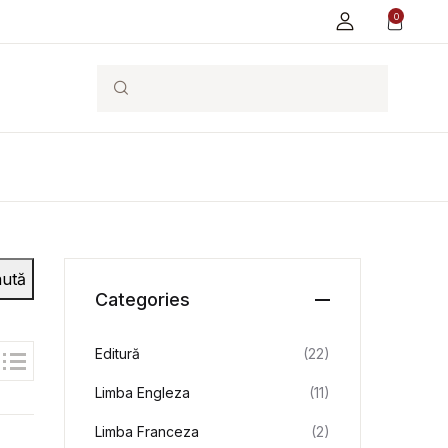
0
Search
ută
Categories
Editură
(22)
Limba Engleza
(11)
Limba Franceza
(2)