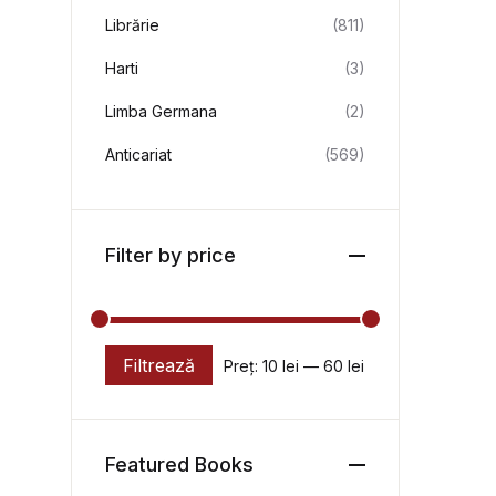
Librărie
(811)
Harti
(3)
Limba Germana
(2)
Anticariat
(569)
Filter by price
Filtrează
Preț:
10 lei
—
60 lei
Preț minim
Preț maxim
Featured Books