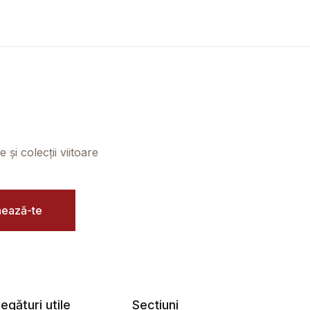
și colecții viitoare
ează-te
egături utile
Secțiuni