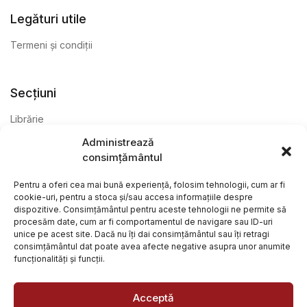
Legături utile
Termeni și condiții
Secțiuni
Librărie
Administrează
Anticariat
consimțământul
Editură
Pentru a oferi cea mai bună experiență, folosim tehnologii, cum ar fi
cookie-uri, pentru a stoca și/sau accesa informațiile despre
dispozitive. Consimțământul pentru aceste tehnologii ne permite să
procesăm date, cum ar fi comportamentul de navigare sau ID-uri
unice pe acest site. Dacă nu îți dai consimțământul sau îți retragi
consimțământul dat poate avea afecte negative asupra unor anumite
funcționalități și funcții.
@ Librăria Arcana. Toate drepturile rezervate. Site creat de
Focalizat
și
Paul Wagner
Acceptă