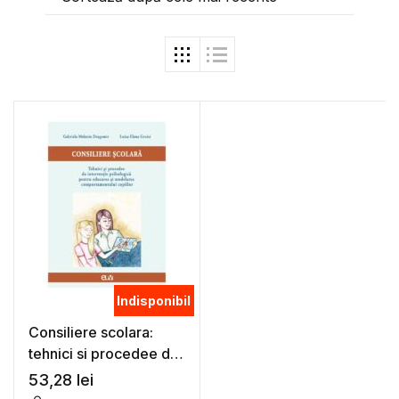
Indisponibil
Consiliere scolara:
tehnici si procedee de
interventie psihologica
53,28
lei
pentru educarea si