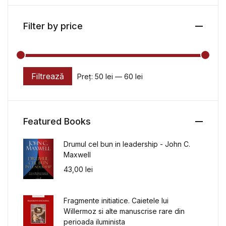
Filter by price
Filtrează
Preț:
50 lei
—
60 lei
Preț minim
Preț maxim
Featured Books
Drumul cel bun in leadership - John C.
Maxwell
43,00
lei
Fragmente initiatice. Caietele lui
Willermoz si alte manuscrise rare din
perioada iluminista