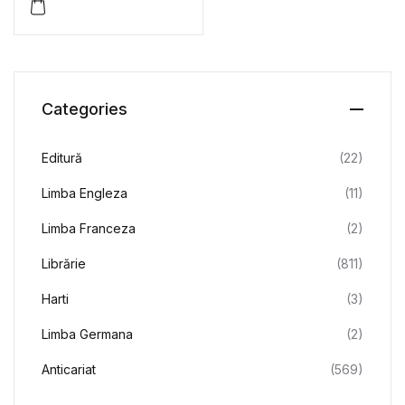
modelarea
comportamentului
copiilor – Gabriela
Melania Dragomir,
Luiza Elena Gruici
Categories
Editură
(22)
Limba Engleza
(11)
Limba Franceza
(2)
Librărie
(811)
Harti
(3)
Limba Germana
(2)
Anticariat
(569)