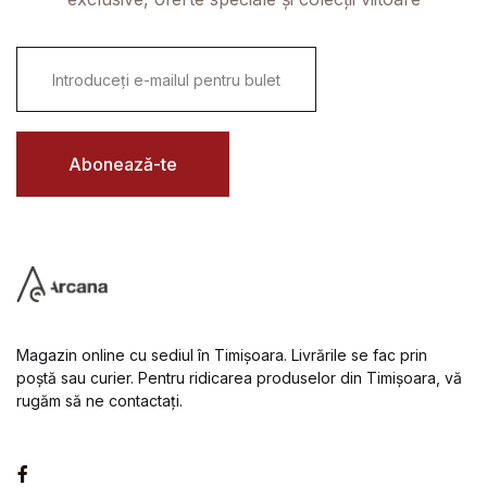
E
m
a
i
l
*
Abonează-te
Magazin online cu sediul în Timișoara. Livrările se fac prin
poștă sau curier. Pentru ridicarea produselor din Timișoara, vă
rugăm să ne contactați.
Facebook