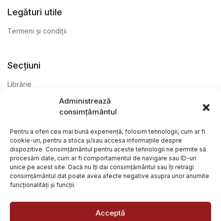
Legături utile
Termeni și condiții
Secțiuni
Librărie
Administrează
Anticariat
consimțământul
Editură
Pentru a oferi cea mai bună experiență, folosim tehnologii, cum ar fi
cookie-uri, pentru a stoca și/sau accesa informațiile despre
dispozitive. Consimțământul pentru aceste tehnologii ne permite să
procesăm date, cum ar fi comportamentul de navigare sau ID-uri
unice pe acest site. Dacă nu îți dai consimțământul sau îți retragi
consimțământul dat poate avea afecte negative asupra unor anumite
funcționalități și funcții.
@ Librăria Arcana. Toate drepturile rezervate. Site creat de
Focalizat
și
Paul Wagner
Acceptă