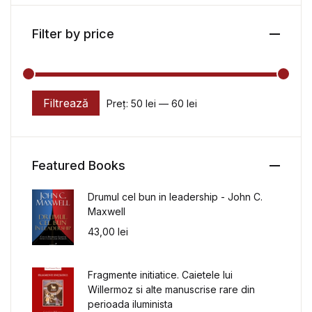
Filter by price
Filtrează
Preț:
50 lei
—
60 lei
Preț minim
Preț maxim
Featured Books
Drumul cel bun in leadership - John C.
Maxwell
43,00
lei
Fragmente initiatice. Caietele lui
Willermoz si alte manuscrise rare din
perioada iluminista