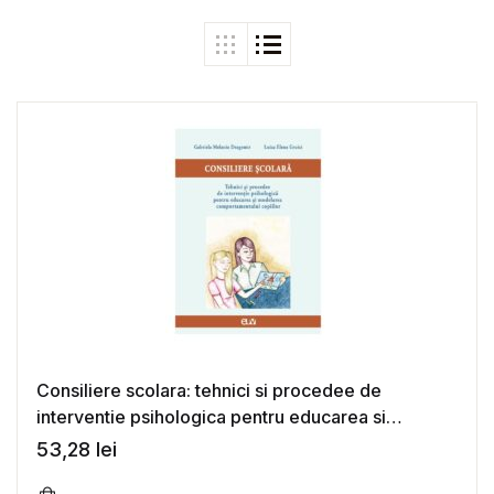
Consiliere scolara: tehnici si procedee de
interventie psihologica pentru educarea si
modelarea comportamentului copiilor – Gabriela
53,28
lei
Melania Dragomir, Luiza Elena Gruici