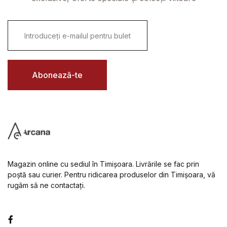
E
m
a
i
l
*
Abonează-te
Magazin online cu sediul în Timișoara. Livrările se fac prin
poștă sau curier. Pentru ridicarea produselor din Timișoara, vă
rugăm să ne contactați.
Facebook