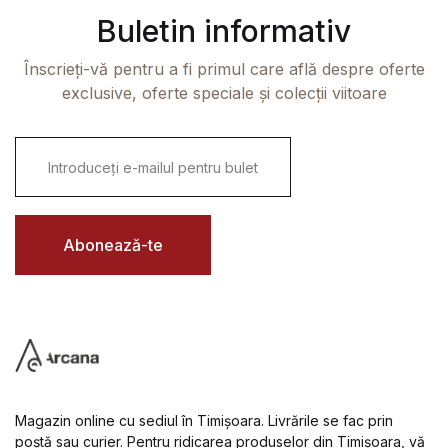
Buletin informativ
Înscrieți-vă pentru a fi primul care află despre oferte
exclusive, oferte speciale și colecții viitoare
E
m
a
i
l
*
Abonează-te
Magazin online cu sediul în Timișoara. Livrările se fac prin
poștă sau curier. Pentru ridicarea produselor din Timișoara, vă