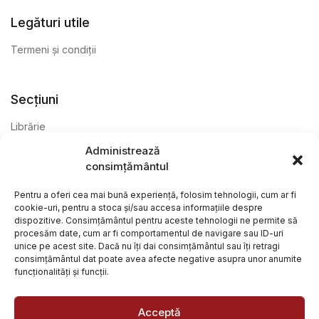
Legături utile
Termeni și condiții
Secțiuni
Librărie
Administrează
Anticariat
consimțământul
Editură
Pentru a oferi cea mai bună experiență, folosim tehnologii, cum ar fi
cookie-uri, pentru a stoca și/sau accesa informațiile despre
dispozitive. Consimțământul pentru aceste tehnologii ne permite să
procesăm date, cum ar fi comportamentul de navigare sau ID-uri
unice pe acest site. Dacă nu îți dai consimțământul sau îți retragi
consimțământul dat poate avea afecte negative asupra unor anumite
funcționalități și funcții.
@ Librăria Arcana. Toate drepturile rezervate. Site creat de
Focalizat
și
Paul Wagner
Acceptă