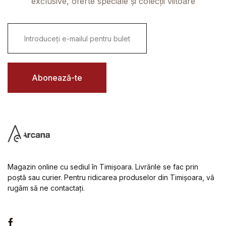
exclusive, oferte speciale și colecții viitoare
E
m
a
i
l
*
Abonează-te
Magazin online cu sediul în Timișoara. Livrările se fac prin
poștă sau curier. Pentru ridicarea produselor din Timișoara, vă
rugăm să ne contactați.
Facebook