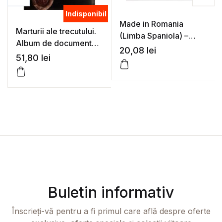
Indisponibil
Made in Romania
Marturii ale trecutului.
(Limba Spaniola) –
Album de documente
Florin Andreescu
20,08
lei
(ro./fr./en.) – Ionel Gal
51,80
lei
(coord.)
Buletin informativ
Înscrieți-vă pentru a fi primul care află despre oferte