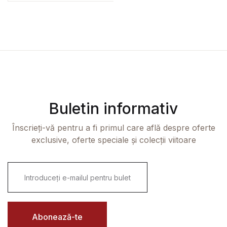
Buletin informativ
Înscrieți-vă pentru a fi primul care află despre oferte
exclusive, oferte speciale și colecții viitoare
E
m
a
i
l
*
Abonează-te