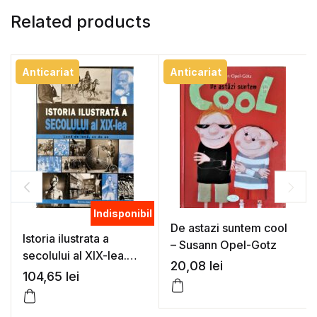
Related products
Anticariat
Anticariat
Indisponibil
De astazi suntem cool
Istoria ilustrata a
– Susann Opel-Gotz
secolului al XIX-lea.
20,08
lei
Luna de luna, an de an
104,65
lei