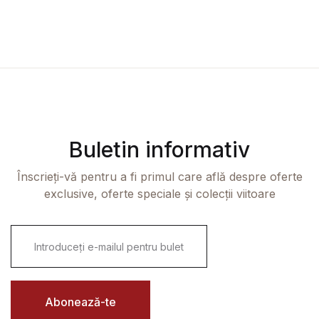
Buletin informativ
Înscrieți-vă pentru a fi primul care află despre oferte
exclusive, oferte speciale și colecții viitoare
E
m
a
i
l
*
Abonează-te