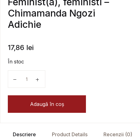
Feminist(a), feministi –
Chimamanda Ngozi
Adichie
17,86
lei
În stoc
Cantitate Feminist(a), feministi - Chimamanda Ngozi A
Adaugă în coș
Descriere
Product Details
Recenzii (0)