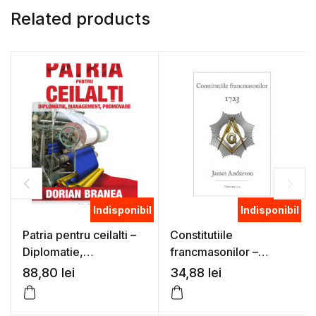
Related products
Indisponibil
Indisponibil
Patria pentru ceilalti –
Constitutiile
Diplomatie,
francmasonilor –
Management,
James Anderson
88,80
lei
34,88
lei
Promovare – Dorian
Branea