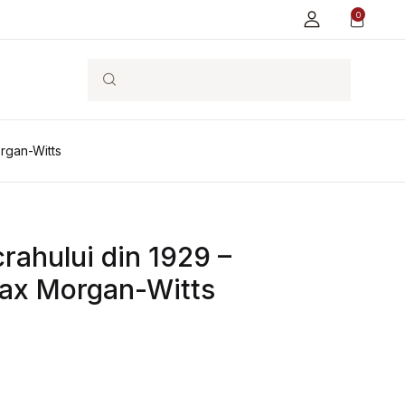
0
Search
organ-Witts
 crahului din 1929 –
ax Morgan-Witts