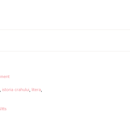
ement
,
istoria crahului
,
litera
,
itts