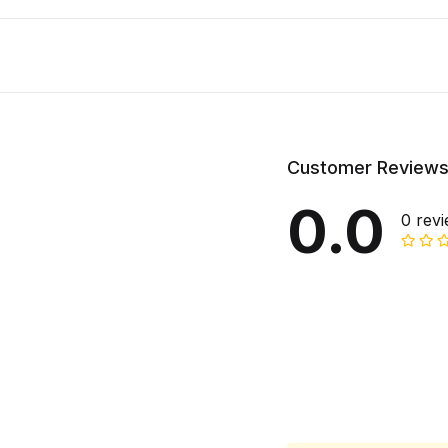
Customer Review
0.0
0 rev