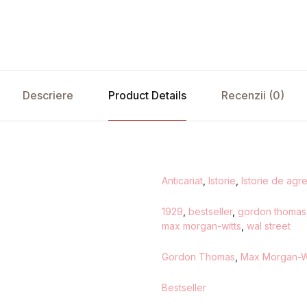
Descriere
Product Details
Recenzii (0)
Anticariat
,
Istorie
,
Istorie de agr
1929
,
bestseller
,
gordon thomas
max morgan-witts
,
wal street
Gordon Thomas
,
Max Morgan-W
Bestseller