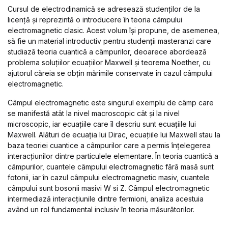
Cursul de electrodinamică se adresează studenților de la
licență și reprezintă o introducere în teoria câmpului
electromagnetic clasic. Acest volum își propune, de asemenea,
să fie un material introductiv pentru studenții masteranzi care
studiază teoria cuantică a câmpurilor, deoarece abordează
problema soluțiilor ecuațiilor Maxwell și teorema Noether, cu
ajutorul căreia se obțin mărimile conservate în cazul câmpului
electromagnetic.
Câmpul electromagnetic este singurul exemplu de câmp care
se manifestă atât la nivel macroscopic cât și la nivel
microscopic, iar ecuațiile care îl descriu sunt ecuațiile lui
Maxwell. Alături de ecuația lui Dirac, ecuațiile lui Maxwell stau la
baza teoriei cuantice a câmpurilor care a permis înțelegerea
interacțiunilor dintre particulele elementare. În teoria cuantică a
câmpurilor, cuantele câmpului electromagnetic fără masă sunt
fotonii, iar în cazul câmpului electromagnetic masiv, cuantele
câmpului sunt bosonii masivi W si Z. Câmpul electromagnetic
intermediază interacțiunile dintre fermioni, analiza acestuia
având un rol fundamental inclusiv în teoria măsurătorilor.