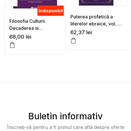
Indisponibil
Puterea profetică a
Filosofia Culturii.
literelor ebraice, vol. 1
Decaderea si
– Naran Gheser
62,37
lei
reconstructia culturii –
68,00
lei
Cultura si Etica
Buletin informativ
Înscrieți-vă pentru a fi primul care află despre oferte