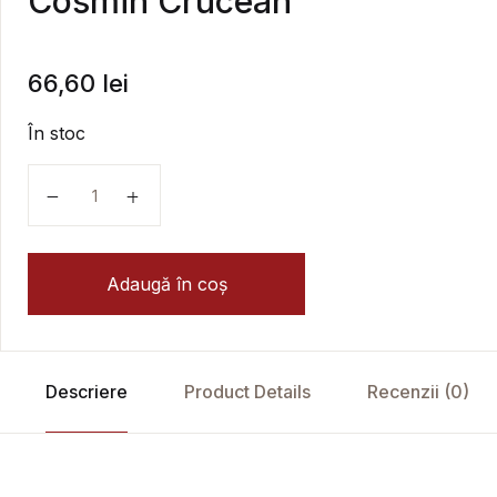
Cosmin Crucean
66,60
lei
În stoc
Cantitate Curs de Electrodinamica - Cosmin Crucean
Adaugă în coș
Descriere
Product Details
Recenzii (0)