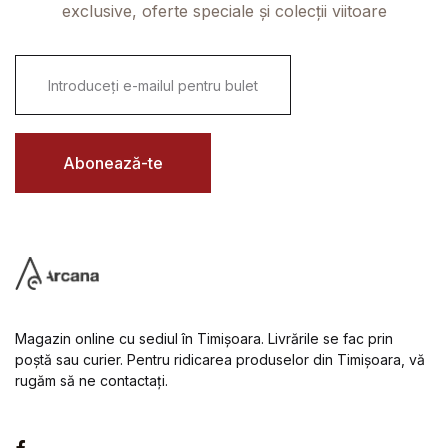
exclusive, oferte speciale și colecții viitoare
E
m
a
i
l
*
Abonează-te
Magazin online cu sediul în Timișoara. Livrările se fac prin
poștă sau curier. Pentru ridicarea produselor din Timișoara, vă
rugăm să ne contactați.
Facebook