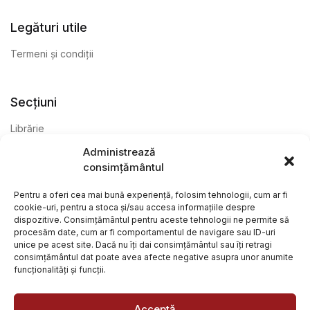
Legături utile
Termeni și condiții
Secțiuni
Librărie
Administrează
Anticariat
consimțământul
Editură
Pentru a oferi cea mai bună experiență, folosim tehnologii, cum ar fi
cookie-uri, pentru a stoca și/sau accesa informațiile despre
dispozitive. Consimțământul pentru aceste tehnologii ne permite să
procesăm date, cum ar fi comportamentul de navigare sau ID-uri
unice pe acest site. Dacă nu îți dai consimțământul sau îți retragi
consimțământul dat poate avea afecte negative asupra unor anumite
funcționalități și funcții.
@ Librăria Arcana. Toate drepturile rezervate. Site creat de
Focalizat
și
Paul Wagner
Acceptă