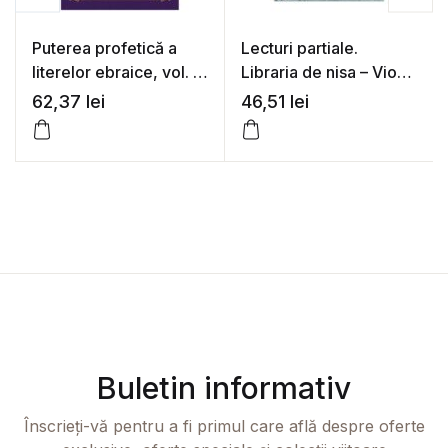
Puterea profetică a
Lecturi partiale.
literelor ebraice, vol. 1
Libraria de nisa – Viorel
– Naran Gheser
Marineasa
62,37
lei
46,51
lei
Buletin informativ
Înscrieți-vă pentru a fi primul care află despre oferte