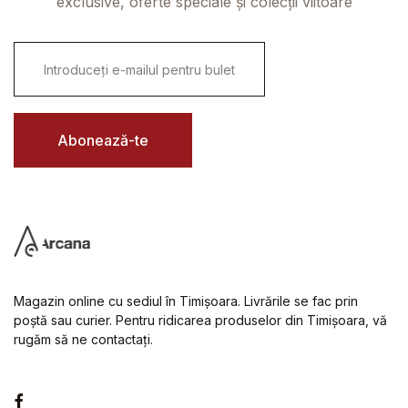
exclusive, oferte speciale și colecții viitoare
E
m
a
i
l
*
Abonează-te
Magazin online cu sediul în Timișoara. Livrările se fac prin
poștă sau curier. Pentru ridicarea produselor din Timișoara, vă
rugăm să ne contactați.
Facebook