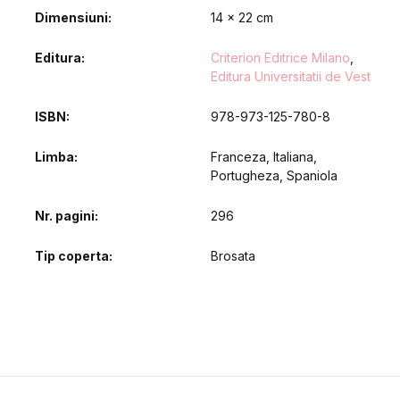
Dimensiuni
14 x 22 cm
Editura
Criterion Editrice Milano
,
Editura Universitatii de Vest
ISBN
978-973-125-780-8
Limba
Franceza, Italiana,
Portugheza, Spaniola
Nr. pagini
296
Tip coperta
Brosata