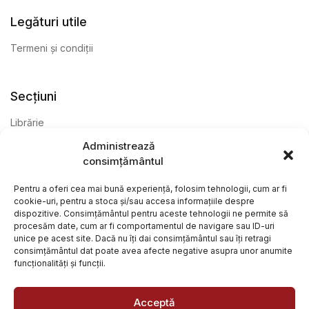
Legături utile
Termeni și condiții
Secțiuni
Librărie
Administrează
Anticariat
consimțământul
Editură
Pentru a oferi cea mai bună experiență, folosim tehnologii, cum ar fi
cookie-uri, pentru a stoca și/sau accesa informațiile despre
dispozitive. Consimțământul pentru aceste tehnologii ne permite să
procesăm date, cum ar fi comportamentul de navigare sau ID-uri
unice pe acest site. Dacă nu îți dai consimțământul sau îți retragi
consimțământul dat poate avea afecte negative asupra unor anumite
funcționalități și funcții.
@ Librăria Arcana. Toate drepturile rezervate. Site creat de
Focalizat
și
Paul Wagner
Acceptă