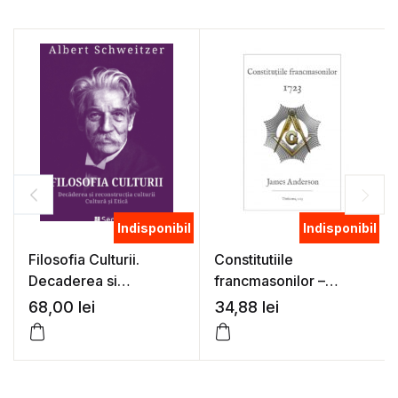
Indisponibil
Indisponibil
Filosofia Culturii.
Constitutiile
Decaderea si
francmasonilor –
reconstructia culturii –
James Anderson
68,00
lei
34,88
lei
Cultura si Etica