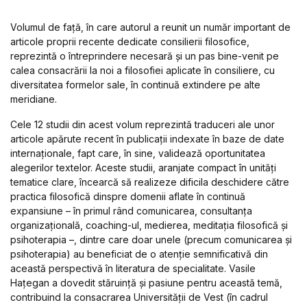
Volumul de față, în care autorul a reunit un număr important de
articole proprii recente dedicate consilierii filosofice,
reprezintă o întreprindere necesară și un pas bine-venit pe
calea consacrării la noi a filosofiei aplicate în consiliere, cu
diversitatea formelor sale, în continuă extindere pe alte
meridiane.
Cele 12 studii din acest volum reprezintă traduceri ale unor
articole apărute recent în publicații indexate în baze de date
internaționale, fapt care, în sine, validează oportunitatea
alegerilor textelor. Aceste studii, aranjate compact în unități
tematice clare, încearcă să realizeze dificila deschidere către
practica filosofică dinspre domenii aflate în continuă
expansiune – în primul rând comunicarea, consultanța
organizațională, coaching-ul, medierea, meditația filosofică și
psihoterapia –, dintre care doar unele (precum comunicarea și
psihoterapia) au beneficiat de o atenție semnificativă din
această perspectivă în literatura de specialitate. Vasile
Hațegan a dovedit stăruință și pasiune pentru această temă,
contribuind la consacrarea Universității de Vest (în cadrul