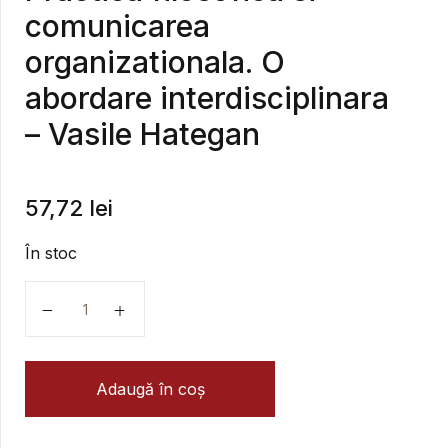
comunicarea
organizationala. O
abordare interdisciplinara
– Vasile Hategan
57,72
lei
În stoc
Cantitate Practica filosofica si comunicarea organizat
Adaugă în coș