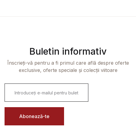
Buletin informativ
Înscrieți-vă pentru a fi primul care află despre oferte
exclusive, oferte speciale și colecții viitoare
E
m
a
i
l
*
Abonează-te