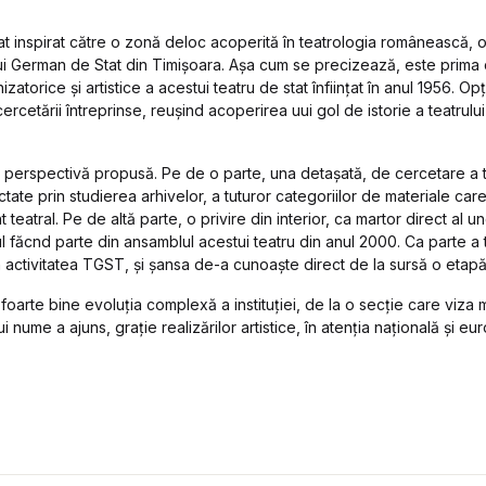
tat inspirat către o zonă deloc acoperită în teatrologia românească, o
ui German de Stat din Timişoara. Aşa cum se precizează, este prima 
atorice şi artistice a acestui teatru de stat înfiinţat în anul 1956. Op
ercetării întreprinse, reuşind acoperirea uui gol de istorie a teatrul
a perspectivă propusă. Pe de o parte, una detaşată, de cercetare a tr
ctate prin studierea arhivelor, a tuturor categoriilor de materiale ca
teatral. Pe de altă parte, o privire din interior, ca martor direct al u
 făcnd parte din ansamblul acestui teatru din anul 2000. Ca parte a tr
în activitatea TGST, şi şansa de-a cunoaşte direct de la sursă o etap
 foarte bine evoluţia complexă a instituţiei, de la o secţie care viza
ui nume a ajuns, graţie realizărilor artistice, în atenţia naţională şi e