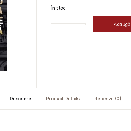
În stoc
Adaugă 
Cantitate Teatrul German de Stat T
Descriere
Product Details
Recenzii (0)