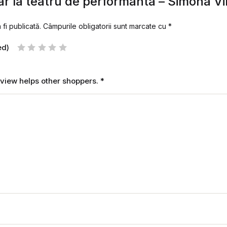
ar la teatru de performanta – Simona Vin
fi publicată.
Câmpurile obligatorii sunt marcate cu
*
ed)
review helps other shoppers.
*