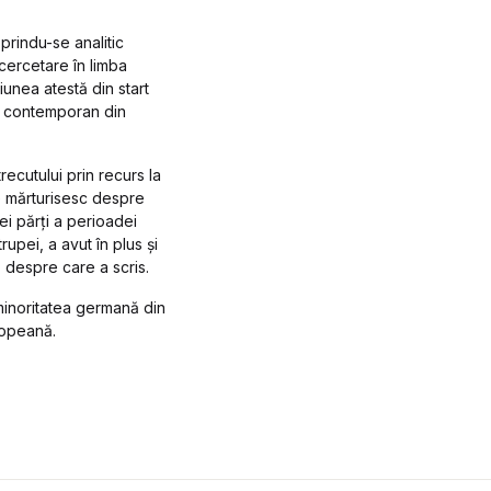
prindu-se analitic
cercetare în limba
ţiunea atestă din start
ui contemporan din
ecutului prin recurs la
re mărturisesc despre
nei părţi a perioadei
upei, a avut în plus şi
ă despre care a scris.
 minoritatea germană din
uropeană.