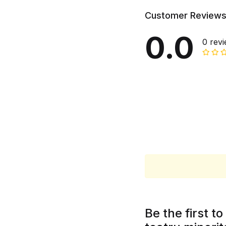
Customer Review
0.0
0 rev
Be the first t