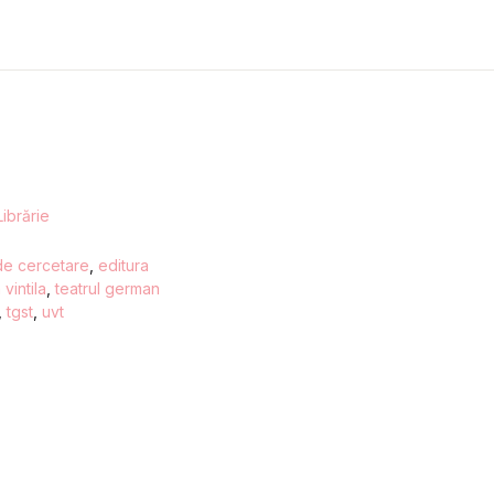
Librărie
de cercetare
,
editura
vintila
,
teatrul german
,
tgst
,
uvt