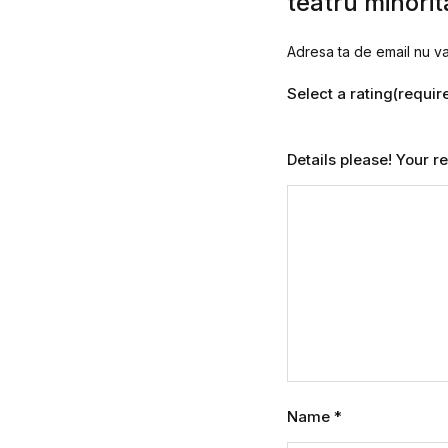
teatru minorit
Adresa ta de email nu va 
Select a rating(requir
Details please! Your 
Name
*