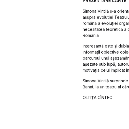
PREZENTARE CARTE
Simona Vintilă s-a orien
asupra evoluţiei Teatrul
română a evoluţiei organiz
necesitatea teoretică a c
România.
Interesantă este şi dubl
informaţii obiective cole
parcursul unui aşezământ 
aşezate sub lupă, autorul
motivaţia celui implicat 
Simona Vintilă surprinde
Banat, la un teatru al căr
OLTIŢA CÎNTEC