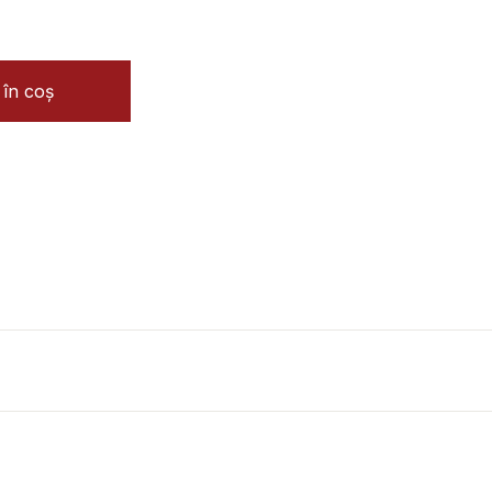
în coș
imisoara - de la teatru minoritar la teatru de performanta 